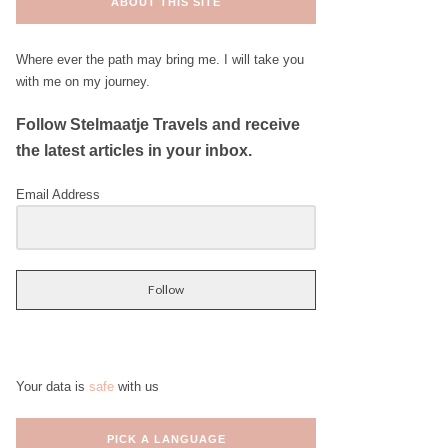
ABOUT THIS SITE
Where ever the path may bring me. I will take you
with me on my journey.
Follow Stelmaatje Travels and receive
the latest articles in your inbox.
Email Address
Follow
Your data is
safe
with us
PICK A LANGUAGE