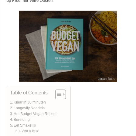
op Proef het Verre Oosten.
Table of Contents
Klaar in 30 minuten
Longevity Noedels
Het Budget Vegan Recept
Bereiding
Eet Smakelijk
Vind ik leuk: