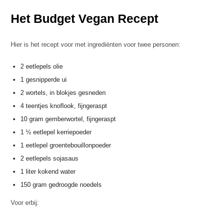
Het Budget Vegan Recept
Hier is het recept voor met ingrediënten voor twee personen:
2 eetlepels olie
1 gesnipperde ui
2 wortels, in blokjes gesneden
4 teentjes knoflook, fijngeraspt
10 gram gemberwortel, fijngeraspt
1 ½ eetlepel kerriepoeder
1 eetlepel groentebouillonpoeder
2 eetlepels sojasaus
1 liter kokend water
150 gram gedroogde noedels
Voor erbij: