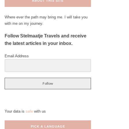
ABOUT THIS SITE
Where ever the path may bring me. I will take you
with me on my journey.
Follow Stelmaatje Travels and receive
the latest articles in your inbox.
Email Address
Follow
Your data is
safe
with us
PICK A LANGUAGE