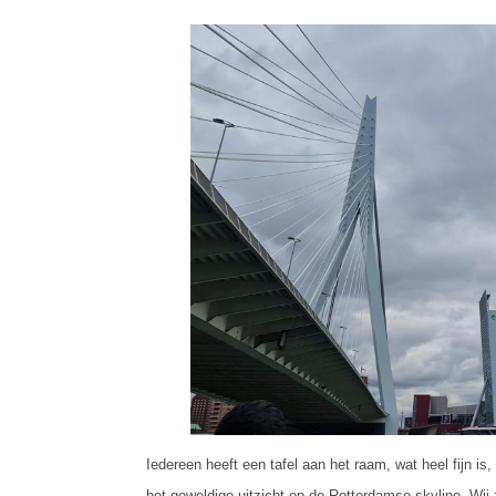
Iedereen heeft een tafel aan het raam, wat heel fijn is
het geweldige uitzicht op de Rotterdamse skyline. W