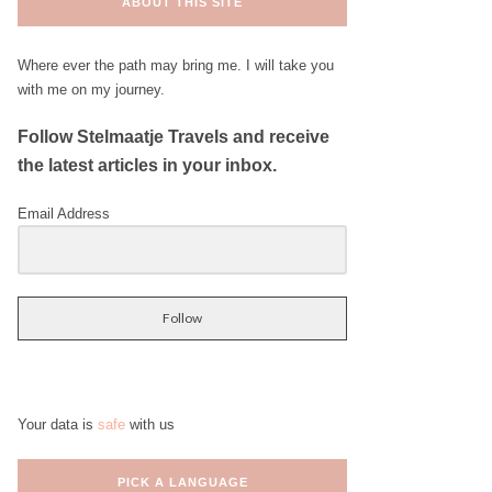
ABOUT THIS SITE
Where ever the path may bring me. I will take you
with me on my journey.
Follow Stelmaatje Travels and receive
the latest articles in your inbox.
Email Address
Follow
Your data is
safe
with us
PICK A LANGUAGE