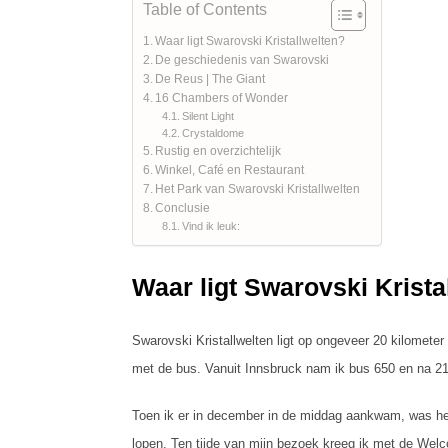
Table of Contents
Waar ligt Swarovski Kristallwelten?
De geschiedenis van Swarovski
De Reus | The Giant
16 Chambers of Wonder
Silent Light
Crystaldome
Rustig en overzichtelijk
Winkel, Café en Restaurant
Het Park van Swarovski Kristallwelten
Conclusie
Vind ik leuk:
Waar ligt Swarovski Krista
Swarovski Kristallwelten ligt op ongeveer 20 kilometer
met de bus. Vanuit Innsbruck nam ik bus 650 en na 21
Toen ik er in december in de middag aankwam, was het v
lopen. Ten tijde van mijn bezoek kreeg ik met de Welco