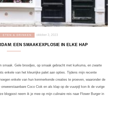
oktober 3, 2023
ETEN & DRINKEN
DAM: EEN SMAAKEXPLOSIE IN ELKE HAP
 en smaak. Gele broodjes, op smaak gebracht met kurkuma, en zwarte
hts enkele van het kleurrijke palet aan opties. Tijdens mijn recente
noegen enkele van hun kenmerkende creaties te proeven, waaronder de
onweerstaanbare Coco Ciok en als klap op de vuurpijl kon ik de vurige
e blogpost neem ik je mee op mijn culinaire reis naar Flower Burger in