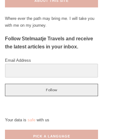
ABOUT THIS SITE
Where ever the path may bring me. I will take you
with me on my journey.
Follow Stelmaatje Travels and receive
the latest articles in your inbox.
Email Address
Follow
Your data is
safe
with us
PICK A LANGUAGE