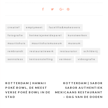
creatief
emptymeet
facelifts&makeovers
fotografie
hetmeisjemetdeparel
kunstwerken
mauritshuis
mauritshuismuseum
museum
rembrandt
restauratiewerk
restaurator
schilderij
sennsless
tentoonstelling
vermeer
videografie
ROTTERDAM | HAWAII
ROTTERDAM | SABOR
Bericht
POKÉ BOWL, DE MEEST
SABOR AUTHENTIEK
navigatie
VERSE POKÉ BOWL IN DE
MEXICAANS RESTAURANT
STAD
– DAG VAN DE DODEN