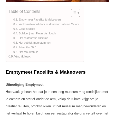
Table of Contents
Emptymeet Facelifts & Makeovers
Welkomstwoord door restaurator Sabrina Meloni
Case studies
Schilderij van Pieter de Hooch
Het restauratie dilemma
Het publiek mag stemmen
‘Meet the Girl’
Het Mauritshuis
Vind ik leuk:
Emptymeet Facelifts & Makeovers
Uitnodiging Emptymeet
Hoe vaak gebeurt het dat je in een leeg museum mag rondkijken met
je camera en statief onder de arm, volop de ruimte krijgt om je
creatief te uiten, pronkstukken uit het museum mag bewonderen en
het verhaal te horen krijgt van een restaurator die ons vertelt over het