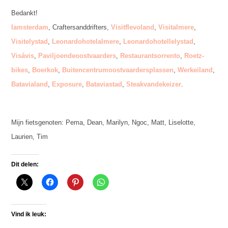
Bedankt!
Iamsterdam
, Craftersanddrifters,
Visitflevoland
,
Visitalmere
,
Visitelystad
,
Leonardohotelalmere
,
Leonardohotellelystad
,
Visávis
,
Paviljoendeoostvaarders
,
Restaurantsorrento
,
Roetz-
bikes
,
Boerkok
,
Buitencentrumoostvaardersplassen
,
Werkeiland
,
Batavialand
,
Exposure
,
Bataviastad
,
Steakvandekeizer
.
Mijn fietsgenoten: Pema, Dean, Marilyn, Ngoc, Matt, Liselotte,
Laurien, Tim
Dit delen:
Vind ik leuk: