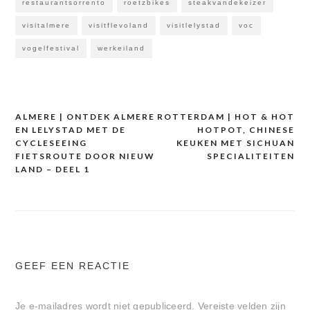
restaurantsorrento
roetzbikes
steakvandekeizer
visitalmere
visitflevoland
visitlelystad
voc
vogelfestival
werkeiland
ALMERE | ONTDEK ALMERE
ROTTERDAM | HOT & HOT
Bericht
EN LELYSTAD MET DE
HOTPOT, CHINESE
navigatie
CYCLESEEING
KEUKEN MET SICHUAN
FIETSROUTE DOOR NIEUW
SPECIALITEITEN
LAND – DEEL 1
GEEF EEN REACTIE
Je e-mailadres wordt niet gepubliceerd.
Vereiste velden zijn