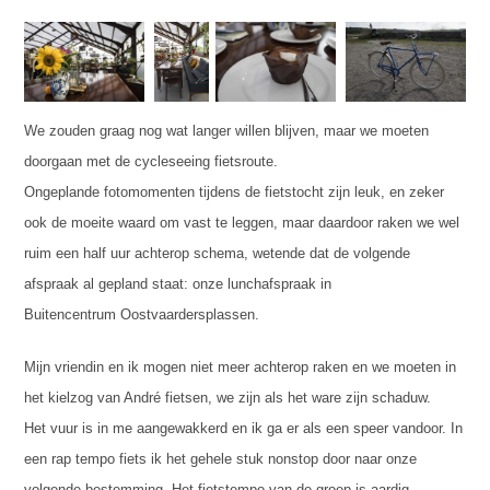
We zouden graag nog wat langer willen blijven, maar we moeten
doorgaan met de cycleseeing fietsroute.
Ongeplande fotomomenten tijdens de fietstocht zijn leuk, en zeker
ook de moeite waard om vast te leggen, maar daardoor raken we wel
ruim een half uur achterop schema, wetende dat de volgende
afspraak al gepland staat: onze lunchafspraak in
Buitencentrum Oostvaardersplassen.
Mijn vriendin en ik mogen niet meer achterop raken en we moeten in
het kielzog van André fietsen, we zijn als het ware zijn schaduw.
Het vuur is in me aangewakkerd en ik ga er als een speer vandoor. In
een rap tempo fiets ik het gehele stuk nonstop door naar onze
volgende bestemming. Het fietstempo van de groep is aardig