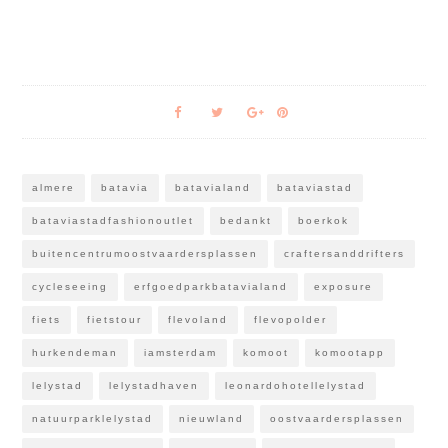
almere
batavia
batavialand
bataviastad
bataviastadfashionoutlet
bedankt
boerkok
buitencentrumoostvaardersplassen
craftersanddrifters
cycleseeing
erfgoedparkbatavialand
exposure
fiets
fietstour
flevoland
flevopolder
hurkendeman
iamsterdam
komoot
komootapp
lelystad
lelystadhaven
leonardohotellelystad
natuurparklelystad
nieuwland
oostvaardersplassen