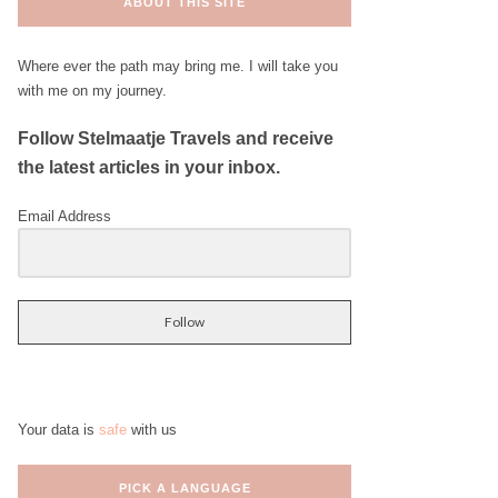
ABOUT THIS SITE
Where ever the path may bring me. I will take you
with me on my journey.
Follow Stelmaatje Travels and receive
the latest articles in your inbox.
Email Address
Follow
Your data is
safe
with us
PICK A LANGUAGE