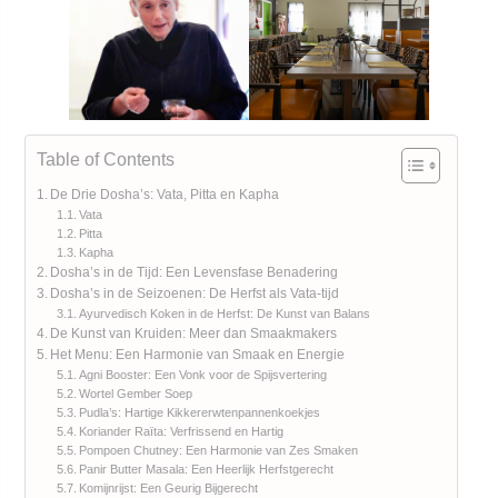
Table of Contents
De Drie Dosha’s: Vata, Pitta en Kapha
Vata
Pitta
Kapha
Dosha’s in de Tijd: Een Levensfase Benadering
Dosha’s in de Seizoenen: De Herfst als Vata-tijd
Ayurvedisch Koken in de Herfst: De Kunst van Balans
De Kunst van Kruiden: Meer dan Smaakmakers
Het Menu: Een Harmonie van Smaak en Energie
Agni Booster: Een Vonk voor de Spijsvertering
Wortel Gember Soep
Pudla’s: Hartige Kikkererwtenpannenkoekjes
Koriander Raïta: Verfrissend en Hartig
Pompoen Chutney: Een Harmonie van Zes Smaken
Panir Butter Masala: Een Heerlijk Herfstgerecht
Komijnrijst: Een Geurig Bijgerecht