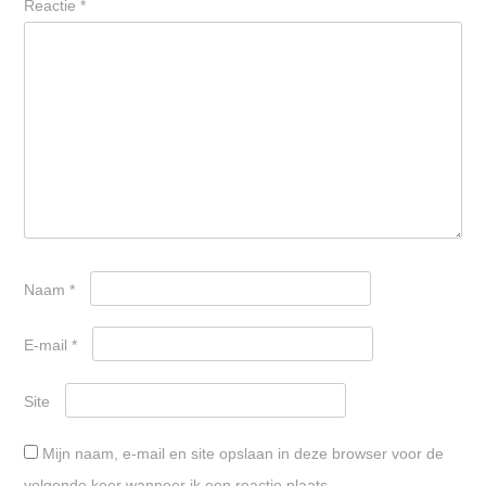
Reactie
*
Naam
*
E-mail
*
Site
Mijn naam, e-mail en site opslaan in deze browser voor de
volgende keer wanneer ik een reactie plaats.